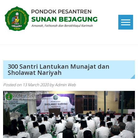
Skip
to
content
Pondok Pesantren Sunan
Amanah, Fathonah dan Berakhlaqul Karimah
Bejagung
300 Santri Lantukan Munajat dan
Sholawat Nariyah
Posted on
13 March 2020
by
Admin Web