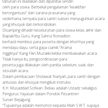
tahunan ini diadakan dan dipanitiai sendiri
oleh para siswa. Berbekal pengalaman “keaktifan
berorganisasi” dan sarana prasarana yang
sederhana, ternyata para santri sukses menyuguhkan acara
yang khusyuk dan terkondisikan.
Disamping dihadiri keseluruhan para siswa kelas akhir dan
Bapak/Ibu Guru, Kang Sahrul Romadlon
berhasil membius para peserta dengan khori’nya yang
mendayu-dayu, serta gaya ciamik “Krama
Inggilnya” Kang Fikri Muzakki ketika membawakan acara.
Tidak hanya itu, pengoordinasian para
peserta juga dilakukan oleh panitia sebelum, saat, dan
sesudah acara.
Dalam pembacaan Sholawat Nariyah, para santri dengan
antusias dan khusyuk mengikuti instruksi
K.H. Musaddad Sofwan. Beliau adalah Ustadz sekaligus
Pengurus Yayasan dalam Pondok Pesantren
Sunan Bejagung.
“Tujuannya adalah memohon kepada Allah S.W.T. supaya