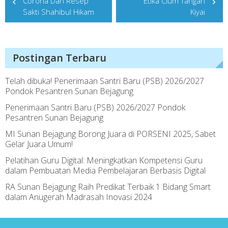
Corona Dan Resep
Etika Cium Tangan
navigation
Sakti Shahibul Hikam
Kiyai
Postingan Terbaru
Telah dibuka! Penerimaan Santri Baru (PSB) 2026/2027
Pondok Pesantren Sunan Bejagung
Penerimaan Santri Baru (PSB) 2026/2027 Pondok
Pesantren Sunan Bejagung
MI Sunan Bejagung Borong Juara di PORSENI 2025, Sabet
Gelar Juara Umum!
Pelatihan Guru Digital: Meningkatkan Kompetensi Guru
dalam Pembuatan Media Pembelajaran Berbasis Digital
14
13
12
11
5
1
4
3
2
RA Sunan Bejagung Raih Predikat Terbaik 1 Bidang Smart
dalam Anugerah Madrasah Inovasi 2024