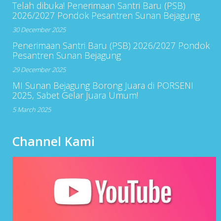
Telah dibuka! Penerimaan Santri Baru (PSB)
2026/2027 Pondok Pesantren Sunan Bejagung
30 December 2025
Penerimaan Santri Baru (PSB) 2026/2027 Pondok
Pesantren Sunan Bejagung
29 December 2025
MI Sunan Bejagung Borong Juara di PORSENI
2025, Sabet Gelar Juara Umum!
5 March 2025
Channel Kami