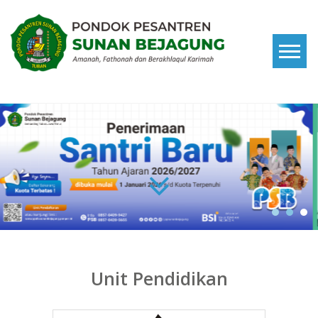
Skip
to
content
Pondok Pesantren Sunan
Amanah, Fathonah dan Berakhlaqul Karimah
Bejagung
Unit Pendidikan