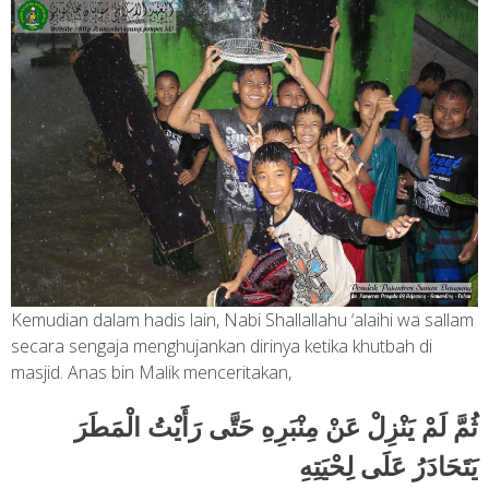
Kemudian dalam hadis lain, Nabi Shallallahu ‘alaihi wa sallam
secara sengaja menghujankan dirinya ketika khutbah di
masjid. Anas bin Malik menceritakan,
ثُمَّ لَمْ يَنْزِلْ عَنْ مِنْبَرِهِ حَتَّى رَأَيْتُ الْمَطَرَ
يَتَحَادَرُ عَلَى لِحْيَتِهِ