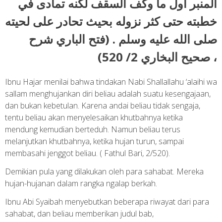
المنبر أول ما وكف السقف لكنه تمادى في
خطبته حتى كثر نزوله بحيث تحادر على لحيته
صلى الله عليه وسلم . (فتح الباري شرح
صحيح البخاري 2/ 520) ،
Ibnu Hajar menilai bahwa tindakan Nabi Shallallahu ‘alaihi wa
sallam menghujankan diri beliau adalah suatu kesengajaan,
dan bukan kebetulan. Karena andai beliau tidak sengaja,
tentu beliau akan menyelesaikan khutbahnya ketika
mendung kemudian berteduh. Namun beliau terus
melanjutkan khutbahnya, ketika hujan turun, sampai
membasahi jenggot beliau. ( Fathul Bari, 2/520).
Demikian pula yang dilakukan oleh para sahabat. Mereka
hujan-hujanan dalam rangka ngalap berkah.
Ibnu Abi Syaibah menyebutkan beberapa riwayat dari para
sahabat, dan beliau memberikan judul bab,