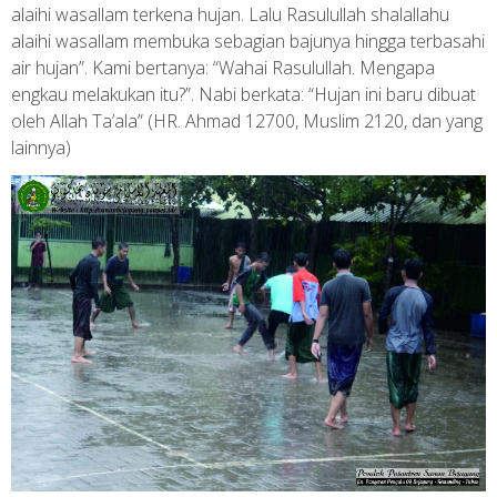
alaihi wasallam terkena hujan. Lalu Rasulullah shalallahu
alaihi wasallam membuka sebagian bajunya hingga terbasahi
air hujan”. Kami bertanya: “Wahai Rasulullah. Mengapa
engkau melakukan itu?”. Nabi berkata: “Hujan ini baru dibuat
oleh Allah Ta’ala” (HR. Ahmad 12700, Muslim 2120, dan yang
lainnya)