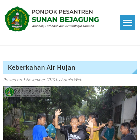
Skip
to
content
Pondok Pesantren Sunan
Amanah, Fathonah dan Berakhlaqul Karimah
Bejagung
Keberkahan Air Hujan
Posted on
1 November 2019
by
Admin Web