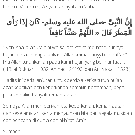
Ummul Mukminin, ’Aisyah radhiyallahu ’anha,
إِنَّ النَّبِىَّ -صلى الله عليه وسلم- كَانَ إِذَا رَأَى
الْمَطَرَ قَالَ « اللَّهُمَّ صَيِّباً نَافِعاً
”Nabi shallallahu ’alaihi wa sallam ketika melihat turunnya
hujan, beliau mengucapkan, ”Allahumma shoyyiban nafi’an”
[Ya Allah turunkanlah pada kami hujan yang bermanfaat]”.
(HR. al Bukhari : 1032, Ahmad : 24190, dan An Nasa’i : 1523.)
Hadits ini berisi anjuran untuk berdo’a ketika turun hujan
agar kebaikan dan keberkahan semakin bertambah, begitu
pula semakin banyak kemanfaatan.
Semoga Allah memberikan kita keberkahan, kemanfaatan
dan keselamatan, serta menjauhkan kita dari segala musibah
dan bencana di dunia dan akhirat. Amin
Sumber