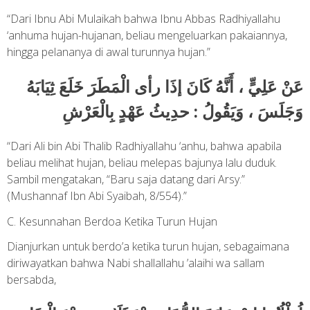
“Dari Ibnu Abi Mulaikah bahwa Ibnu Abbas Radhiyallahu
‘anhuma hujan-hujanan, beliau mengeluarkan pakaiannya,
hingga pelananya di awal turunnya hujan.”
عَنْ عَلِيٍّ ، أَنَّهُ كَانَ إذَا رأى الْمَطَرَ خَلَعَ ثِيَابَهُ
وَجَلَسَ ، وَيَقُولُ : حدِيثُ عَهْدٍ بِالْعَرْشِ
“Dari Ali bin Abi Thalib Radhiyallahu ‘anhu, bahwa apabila
beliau melihat hujan, beliau melepas bajunya lalu duduk.
Sambil mengatakan, “Baru saja datang dari Arsy.”
(Mushannaf Ibn Abi Syaibah, 8/554).”
C. Kesunnahan Berdoa Ketika Turun Hujan
Dianjurkan untuk berdo’a ketika turun hujan, sebagaimana
diriwayatkan bahwa Nabi shallallahu ’alaihi wa sallam
bersabda,