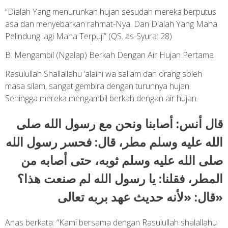
“Dialah Yang menurunkan hujan sesudah mereka berputus
asa dan menyebarkan rahmat-Nya. Dan Dialah Yang Maha
Pelindung lagi Maha Terpuji” (QS. as-Syura: 28)
B. Mengambil (Ngalap) Berkah Dengan Air Hujan Pertama
Rasulullah Shallallahu ‘alaihi wa sallam dan orang soleh
masa silam, sangat gembira dengan turunnya hujan.
Sehingga mereka mengambil berkah dengan air hujan.
ﻗﺎﻝ ﺃﻧﺲ: ﺃﺻﺎﺑﻨﺎ ﻭﻧﺤﻦ ﻣﻊ ﺭﺳﻮﻝ اﻟﻠﻪ ﺻﻠﻰ
اﻟﻠﻪ ﻋﻠﻴﻪ ﻭﺳﻠﻢ ﻣﻄﺮ، ﻗﺎﻝ: ﻓﺤﺴﺮ ﺭﺳﻮﻝ اﻟﻠﻪ
ﺻﻠﻰ اﻟﻠﻪ ﻋﻠﻴﻪ ﻭﺳﻠﻢ ﺛﻮﺑﻪ، ﺣﺘﻰ ﺃﺻﺎﺑﻪ ﻣﻦ
اﻟﻤﻄﺮ، ﻓﻘﻠﻨﺎ: ﻳﺎ ﺭﺳﻮﻝ اﻟﻠﻪ ﻟﻢ ﺻﻨﻌﺖ ﻫﺬا؟
ﻗﺎﻝ: «ﻷﻧﻪ ﺣﺪﻳﺚ ﻋﻬﺪ ﺑﺮﺑﻪ ﺗﻌﺎﻟﻰ»
Anas berkata: “Kami bersama dengan Rasulullah shalallahu