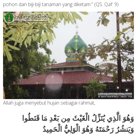
pohon dan biji-biji tanaman yang diketam.” (QS. Qaf: 9)
Allah juga menyebut hujan sebagai rahmat,
وَهُوَ الَّذِي يُنَزِّلُ الْغَيْثَ مِن بَعْدِ مَا قَنَطُوا
وَيَنشُرُ رَحْمَتَهُ وَهُوَ الْوَلِيُّ الْحَمِيدُ