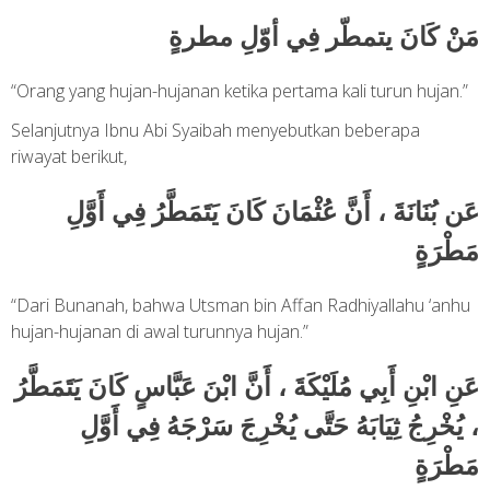
مَنْ كَانَ يتمطّر فِي أوّلِ مطرةٍ
“Orang yang hujan-hujanan ketika pertama kali turun hujan.”
Selanjutnya Ibnu Abi Syaibah menyebutkan beberapa
riwayat berikut,
عَن بُنَانَةَ ، أَنَّ عُثْمَانَ كَانَ يَتَمَطَّرُ فِي أَوَّلِ
مَطْرَةٍ
“Dari Bunanah, bahwa Utsman bin Affan Radhiyallahu ‘anhu
hujan-hujanan di awal turunnya hujan.”
عَنِ ابْنِ أَبِي مُلَيْكَةَ ، أَنَّ ابْنَ عَبَّاسٍ كَانَ يَتَمَطَّرُ
، يُخْرِجُ ثِيَابَهُ حَتَّى يُخْرِجَ سَرْجَهُ فِي أَوَّلِ
مَطْرَةٍ