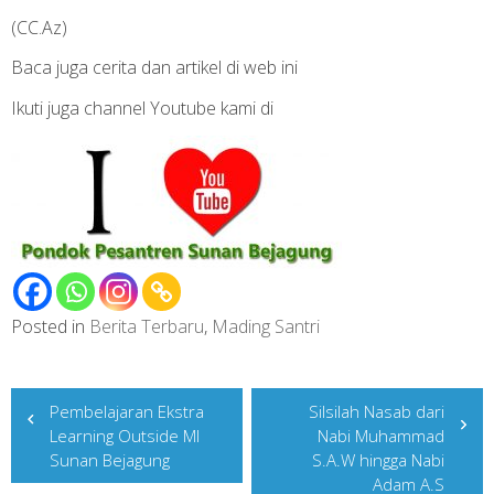
(CC.Az)
Baca juga cerita dan artikel di web ini
Ikuti juga channel Youtube kami di
Posted in
Berita Terbaru
,
Mading Santri
Post
Pembelajaran Ekstra
Silsilah Nasab dari
navigation
Learning Outside MI
Nabi Muhammad
Sunan Bejagung
S.A.W hingga Nabi
Adam A.S