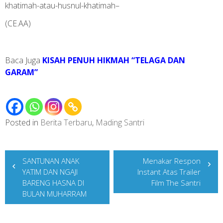
khatimah-atau-husnul-khatimah–
(CE.AA)
Baca Juga
KISAH PENUH HIKMAH “TELAGA DAN
GARAM”
Posted in
Berita Terbaru
,
Mading Santri
Post
SANTUNAN ANAK
Menakar Respon
navigation
YATIM DAN NGAJI
Instant Atas Trailer
BARENG HASNA DI
Film The Santri
BULAN MUHARRAM