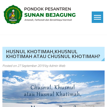
Skip
to
content
Pondok Pesantren Sunan
Amanah, Fathonah dan Berakhlaqul Karimah
Bejagung
HUSNUL KHOTIMAH,KHUSNUL
KHOTIMAH ATAU CHUSNUL KHOTIMAH?
Posted on
27 September 2019
by
Admin Web