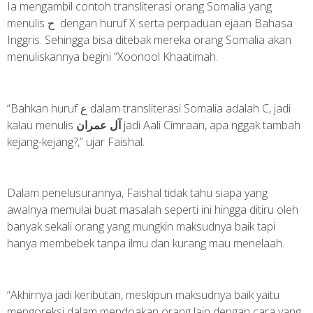
Ia mengambil contoh transliterasi orang Somalia yang
menulis ح dengan huruf X serta perpaduan ejaan Bahasa
Inggris. Sehingga bisa ditebak mereka orang Somalia akan
menuliskannya begini “Xoonool Khaatimah.
“Bahkan huruf ع dalam transliterasi Somalia adalah C, jadi
kalau menulis
آل عمران
jadi Aali Cimraan, apa nggak tambah
kejang-kejang?,” ujar Faishal.
Dalam penelusurannya, Faishal tidak tahu siapa yang
awalnya memulai buat masalah seperti ini hingga ditiru oleh
banyak sekali orang yang mungkin maksudnya baik tapi
hanya membebek tanpa ilmu dan kurang mau menelaah.
“Akhirnya jadi keributan, meskipun maksudnya baik yaitu
mengoreksi dalam mendoakan orang lain dengan cara yang