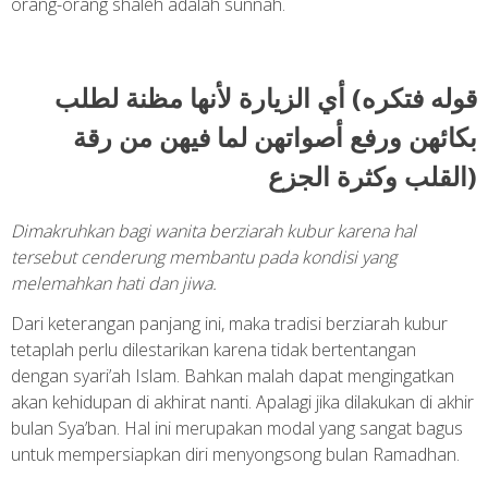
orang-orang shaleh adalah sunnah.
قوله فتكره) أي الزيارة لأنها مظنة لطلب
بكائهن ورفع أصواتهن لما فيهن من رقة
القلب وكثرة الجزع)
Dimakruhkan bagi wanita berziarah kubur karena hal
tersebut cenderung membantu pada kondisi yang
melemahkan hati dan jiwa.
Dari keterangan panjang ini, maka tradisi berziarah kubur
tetaplah perlu dilestarikan karena tidak bertentangan
dengan syari’ah Islam. Bahkan malah dapat mengingatkan
akan kehidupan di akhirat nanti. Apalagi jika dilakukan di akhir
bulan Sya’ban. Hal ini merupakan modal yang sangat bagus
untuk mempersiapkan diri menyongsong bulan Ramadhan.