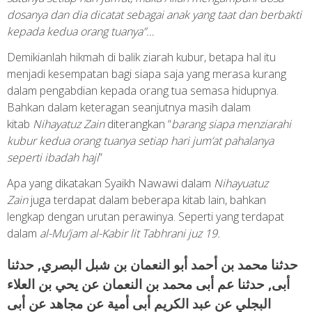
dosanya dan dia dicatat sebagai anak yang taat dan berbakti
kepada kedua orang tuanya”…
Demikianlah hikmah di balik ziarah kubur, betapa hal itu
menjadi kesempatan bagi siapa saja yang merasa kurang
dalam pengabdian kepada orang tua semasa hidupnya.
Bahkan dalam keteragan seanjutnya masih dalam
kitab
Nihayatuz Zain
diterangkan “
barang siapa menziarahi
kubur kedua orang tuanya setiap hari jum’at pahalanya
seperti ibadah haji
”
Apa yang dikatakan Syaikh Nawawi dalam
Nihayuatuz
Zain
juga terdapat dalam beberapa kitab lain, bahkan
lengkap dengan urutan perawinya. Seperti yang terdapat
dalam
al-Mu’jam al-Kabir lit Tabhrani juz 19.
حدثنا محمد بن أحمد أبو النعمان بن شبل البصري, حدثنا
أبى, حدثنا عم أبى محمد بن النعمان عن يحي بن العلاء
البجلي عن عبد الكريم أبى أمية عن مجاهد عن أبى