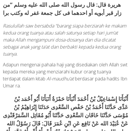
هريرة قال: قال رسول الله صلى الله عليه وسلم “من
زار قبر أبويه أو احدهما فى كل جمعة غفر له وكتب برا
Rasulullah saw bersabda “barang siapa berziarah ke makam
kedua orang tuanya atau salah satunya setiap hari jum’at
maka Allah mengampuni dosa-dosanya dan dia dicatat
sebagai anak yang ta’at dan berbakti kepada kedua orang
tuanya.
Adapun mengenai pahala haji yang disediakan oleh Allah swt
kepada mereka yang menziarahi kubur orang tuanya
terdapat dalam kitab
Al-maudhu’at
berdasar pada hadits Ibn
Umar ra.
أَنْبَأَنَا إِسْمَاعِيْلُ بْنُ أَحْمَدَ أَنْبَأَنَا حَمْزَةُ أَنَبَأَنَا أَبُو أَحْمَد بْنُ
عَدِّى حَدَّثَنَا أَحْمَدُ بْنُ حَفْص السَّعْدِى حَدَثَنَا إِبْرَاهِيْمُ بْنُ
مُوْسَى حَدَّثَنَا خَاقَان السَّعْدِى حَدَّثَنَا أَبُو مُقَاتِل السَّمَرْقَنْدِى
عَنْ عُبَيْدَ الله عَنْ نَافِع عَنِ ابْنِ عُمَرَ قَالَ: قَالَ رَسُوْلُ الله