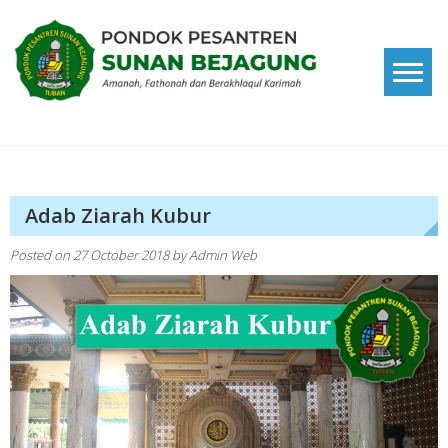
Skip
to
content
Pondok Pesantren Sunan
Amanah, Fathonah dan Berakhlaqul Karimah
Bejagung
Adab Ziarah Kubur
Posted on
27 October 2018
by
Admin Web