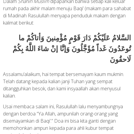
Dalam
Shahih Muslim
dipaparkan bahwa setiap kali keluar
rumah pada akhir malam menuju Baqi’ (makam para sahabat
di Madinah Rasulullah menyapa penduduk makam dengan
kalimat berikut:
السَّلامُ عَلَيْكُمْ دَارَ قَوْمٍ مُؤْمِنينَ وَأتاكُمْ ما
تُوعَدُونَ غَداً مُؤَجَّلُونَ وَإنَّا إنْ شاءَ اللَّهُ بِكُمْ
لَاحقُونَ
Assalamu’alaikum, hai tempat bersemayam kaum mukmin.
Telah datang kepada kalian janji Tuhan yang sempat
ditangguhkan besok, dan kami insyaallah akan menyusul
kalian.
Usai membaca salam ini, Rasulullah lalu menyambungnya
dengan berdoa “Ya Allah, ampunilah orang-orang yang
disemayamkan di Baqi’.” Doa ini bisa kita ganti dengan
memohonkan ampun kepada para ahli kubur tempat