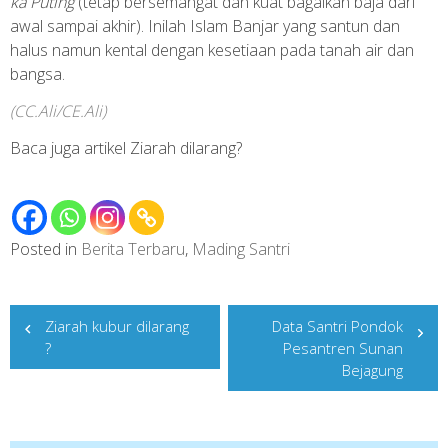
ka Puting
(tetap bersemangat dan kuat bagaikan baja dari
awal sampai akhir). Inilah Islam Banjar yang santun dan
halus namun kental dengan kesetiaan pada tanah air dan
bangsa.
(CC.Ali/CE.Ali)
Baca juga artikel
Ziarah dilarang?
Posted in
Berita Terbaru
,
Mading Santri
Post
Ziarah kubur dilarang
Data Santri Pondok
navigation
?
Pesantren Sunan
Bejagung