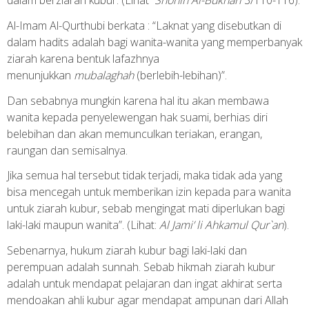
dalam berziarah kubur. (Lihat
Shohih Al-Bukhari
3/110-116).
Al-Imam Al-Qurthubi berkata : “Laknat yang disebutkan di
dalam hadits adalah bagi wanita-wanita yang memperbanyak
ziarah karena bentuk lafazhnya
menunjukkan
mubalaghah
(berlebih-lebihan)”.
Dan sebabnya mungkin karena hal itu akan membawa
wanita kepada penyelewengan hak suami, berhias diri
belebihan dan akan memunculkan teriakan, erangan,
raungan dan semisalnya.
Jika semua hal tersebut tidak terjadi, maka tidak ada yang
bisa mencegah untuk memberikan izin kepada para wanita
untuk ziarah kubur, sebab mengingat mati diperlukan bagi
laki-laki maupun wanita”. (Lihat:
Al Jami’ li Ahkamul Qur`an
).
Sebenarnya, hukum ziarah kubur bagi laki-laki dan
perempuan adalah sunnah. Sebab hikmah ziarah kubur
adalah untuk mendapat pelajaran dan ingat akhirat serta
mendoakan ahli kubur agar mendapat ampunan dari Allah