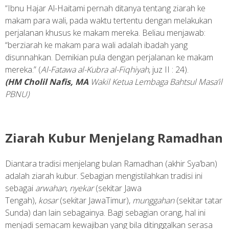
“Ibnu Hajar Al-Haitami pernah ditanya tentang ziarah ke
makam para wali, pada waktu tertentu dengan melakukan
perjalanan khusus ke makam mereka. Beliau menjawab:
“berziarah ke makam para wali adalah ibadah yang
disunnahkan. Demikian pula dengan perjalanan ke makam
mereka.” (
Al-Fatawa al-Kubra al-Fiqhiyah
, juz II : 24).
(HM Cholil Nafis, MA
Wakil Ketua Lembaga Bahtsul Masa’il
PBNU)
Ziarah Kubur Menjelang Ramadhan
Diantara tradisi menjelang bulan Ramadhan (akhir Sya’ban)
adalah ziarah kubur. Sebagian mengistilahkan tradisi ini
sebagai
arwahan
,
nyekar
(sekitar Jawa
Tengah),
kosar
(sekitar JawaTimur),
munggahan
(sekitar tatar
Sunda) dan lain sebagainya. Bagi sebagian orang, hal ini
menjadi semacam kewajiban yang bila ditinggalkan serasa