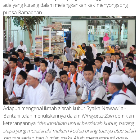
ada yang kurang dalam melangkahkan kaki menyongsong
puasa Ramadhan.
Adapun mengenai ikmah ziarah kubur Syaikh Nawawi al-
Bantani telah menuliskannya dalam
Nihayatuz Zain
demikian
keterangannya
“disunnahkan untuk berziarah kubur, barang
siapa yang menziarahi makam kedua orang tuanya atau salah
satunya setiap hari jum’at, maka Allah mengampuni dosa-