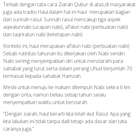
Terkait dengan tata cara Ziarah Qubur di atas,di masyarakat
juga ada tradisi Haul.dalam hal ini haul merupakan bagian
dari sunnah rasul. Sunnah rasul mencakup tiga aspek
aqwalunnabi (ucapan nabi), af’alun nabi (perbuatan nabi)
dan taqriratun nabi (ketetapan nabi).
Konteks ini, haul merupakan af’alun nabi (perbuatan nabi).
Sebab rutinitas tahunan itu dikerjakan oleh Nabi sendiri.
Nabi serimg menyempatkan diri untuk menziarahi para
sahabat yang turut serta dalam perang Uhud berjumlah 70
termasuk kepada sahabat Hamzah.
Meski untuk menuju ke makam ditempuh Nabi sekira 6 km
dengan onta, namun beliau setiap tahun selalu
menyempatkan waktu untuk berziarah.
“Dengan ziarah, haul berarti kita telah ikut Rasul. Apa yang
kita lakukan ini tidak tanpa dalil tetapi ada dasar dan tata
caranya juga,”