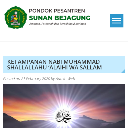
Skip
to
content
Pondok Pesantren Sunan
Amanah, Fathonah dan Berakhlaqul Karimah
Bejagung
KETAMPANAN NABI MUHAMMAD
SHALLALLAHU ‘ALAIHI WA SALLAM
Posted on
21 February 2020
by
Admin Web