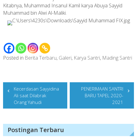
Kitabnya, Muhammad Insanul Kamil karya Abuya Sayyid
Muhammad bin Alwi Al-Maliki.
Posted in
Berita Terbaru
,
Galeri
,
Karya Santri
,
Mading Santri
Post
Kecerdasan Sayyidina
PENERIMAAN SANTRI
navigation
Ali saat Dilabrak
BARU TAPEL 2020-
Orang Yahudi
2021
Postingan Terbaru