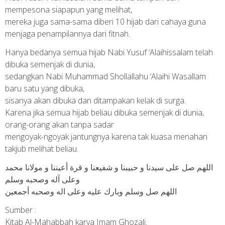
mempesona siapapun yang melihat,
mereka juga sama-sama diberi 10 hijab dari cahaya guna
menjaga penampilannya dari fitnah.
Hanya bedanya semua hijab Nabi Yusuf ‘Alaihissalam telah
dibuka semenjak di dunia,
sedangkan Nabi Muhammad Shollallahu ‘Alaihi Wasallam
baru satu yang dibuka,
sisanya akan dibuka dan ditampakan kelak di surga.
Karena jika semua hijab beliau dibuka semenjak di dunia,
orang-orang akan tanpa sadar
mengoyak-ngoyak jantungnya karena tak kuasa menahan
takjub melihat beliau.
اللهم صل على سيدنا و حبيبنا و شفيعنا و قرة أعيننا و مولانا محمد
وعلى آله وصحبه وسلم
اللهم صل وسلم وبارك عليه وعلى اله وصحبه أجمعين
Sumber :
Kitab Al-Mahabbah karya Imam Ghozali.