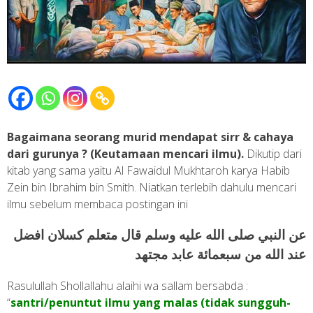
Bagaimana seorang murid mendapat sirr & cahaya
dari gurunya ? (Keutamaan mencari ilmu).
Dikutip dari
kitab yang sama yaitu Al Fawaidul Mukhtaroh karya Habib
Zein bin Ibrahim bin Smith. Niatkan terlebih dahulu mencari
ilmu sebelum membaca postingan ini
عن النبي صلى الله عليه وسلم قال متعلم كسلان افضل
عند الله من سبعمائة عابد مجتهد
Rasulullah Shollallahu alaihi wa sallam bersabda :
“
santri/penuntut ilmu yang malas (tidak sungguh-