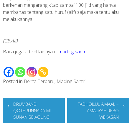
berkenan mengarang kitab sampai 100 jilid yang hanya
membahas tentang satu huruf (alif) saja maka tentu aku
melakukannya.
(CE.Ali)
Baca juga artikel lainnya di
mading santri
Posted in
Berita Terbaru
,
Mading Santri
Post
DRUMBAND
FADHOILUL A’MAAL –
navigation
QOTHRUNNADA MI
AMALIYAH REBO
SUNAN BEJAGUNG
WEKASAN