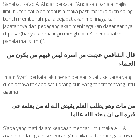
Sahabat Ka’ab Al Ahbar berkata : “Andaikan pahala majlis
ilmu itu terlihat oleh manusia maka pasti mereka akan saling
bunuh membunuh, para pejabat akan meninggalkan
jabatannya dan pedagang akan meninggalkan dagangannya
di pasar(hanya karena ingin menghadiri & mendapatkn
pahala majlis ilmu)”.
قال الشافعي عجبت من اسرة ليس فيهم من يكون من
العلماء
Imam Syafi’i berkata: aku heran dengan suatu keluarga yang
di dalamnya tak ada satu orang pun yang faham tentang ilmu
agama
من مات وهو يطلب العلم يقيض الله له من يعلمه فى
قبره الى ان يبعثه الله عالما
Siapa yang mati dalam keadaan mencari ilmu maka ALLAH
akan mendatngkan seseorang/malaikat untuk mengajarinya