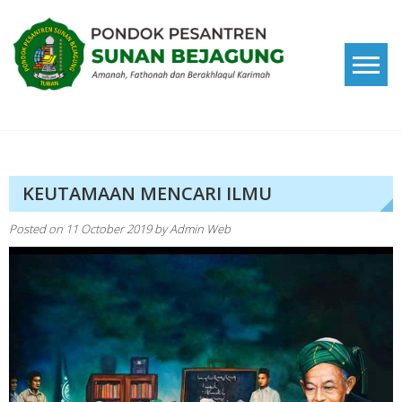
Skip
to
content
Pondok Pesantren Sunan
Amanah, Fathonah dan Berakhlaqul Karimah
Bejagung
KEUTAMAAN MENCARI ILMU
Posted on
11 October 2019
by
Admin Web