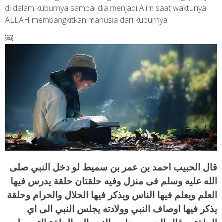
di dalam kuburnya sampai dia menjadi Alim saat waktunya
ALLAH membangkitkan manusia dari kuburnya
￼
قال الحبيب احمد بن عمر بن سميط لو دخل النبي صلى
الله عليه وسلم فى منزل وفيه حلقتان حلقة يدرس فيها
العلم ويعلم فيها الناس ويذكر فيها الحلال والحرام وحلقة
يذكر فيها اوصاف النبي وولادته يجلس النبي الى اي