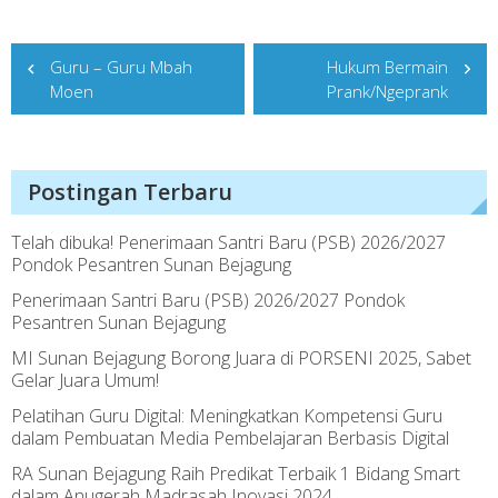
Post
Guru – Guru Mbah
Hukum Bermain
navigation
Moen
Prank/Ngeprank
Postingan Terbaru
Telah dibuka! Penerimaan Santri Baru (PSB) 2026/2027
Pondok Pesantren Sunan Bejagung
Penerimaan Santri Baru (PSB) 2026/2027 Pondok
Pesantren Sunan Bejagung
MI Sunan Bejagung Borong Juara di PORSENI 2025, Sabet
Gelar Juara Umum!
Pelatihan Guru Digital: Meningkatkan Kompetensi Guru
dalam Pembuatan Media Pembelajaran Berbasis Digital
RA Sunan Bejagung Raih Predikat Terbaik 1 Bidang Smart
dalam Anugerah Madrasah Inovasi 2024