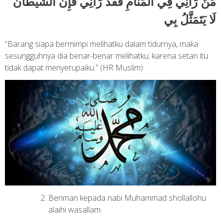
مَنْ
رَآنِي
فِي
الْمَنَامِ
فَقَدْ
رَآنِي
فَإِنَّ
الشَّيْطَانَ
لَا
يَتَمَثَّلُ
بِي
“Barang siapa bermimpi melihatku dalam tidurnya, maka
sesungguhnya dia benar-benar melihatku; karena setan itu
tidak dapat menyerupaiku.” (HR Muslim)
Beriman kepada nabi Muhammad shollallohu
alaihi wasallam.