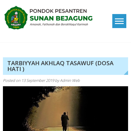
Skip
to
content
Pondok Pesantren Sunan
Amanah, Fathonah dan Berakhlaqul Karimah
Bejagung
TARBIYYAH AKHLAQ TASAWUF (DOSA
HATI )
Posted on
13 September 2019
by
Admin Web