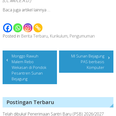
(CC.wk/CE.A.D.)
Baca juga
artikel lainnya …
Posted in
Berita Terbaru
,
Kurikulum
,
Pengumuman
Post
Monggo Rawuh
MI Sunan Bejagung
navigation
Malem Rebo
PAS berbasis
Wekasan di Pondok
Komputer
Pesantren Sunan
Bejagung
Postingan Terbaru
Telah dibuka! Penerimaan Santri Baru (PSB) 2026/2027