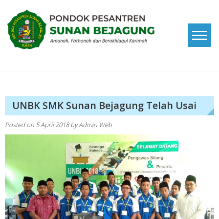
Skip
to
content
Pondok Pesantren Sunan
Amanah, Fathonah dan Berakhlaqul Karimah
Bejagung
UNBK SMK Sunan Bejagung Telah Usai
Posted on
5 April 2018
by
Admin Web