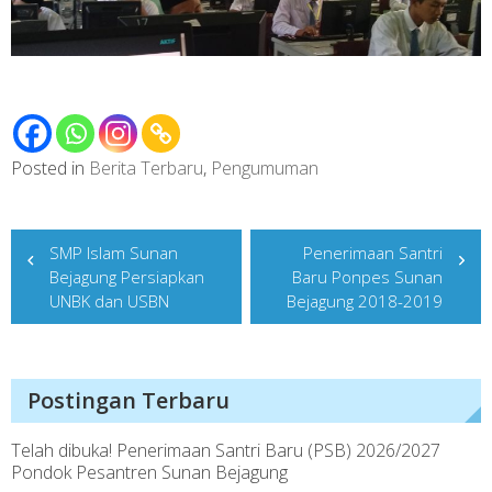
Posted in
Berita Terbaru
,
Pengumuman
Post
SMP Islam Sunan
Penerimaan Santri
navigation
Bejagung Persiapkan
Baru Ponpes Sunan
UNBK dan USBN
Bejagung 2018-2019
Postingan Terbaru
Telah dibuka! Penerimaan Santri Baru (PSB) 2026/2027
Pondok Pesantren Sunan Bejagung