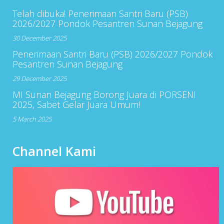
Telah dibuka! Penerimaan Santri Baru (PSB)
2026/2027 Pondok Pesantren Sunan Bejagung
30 December 2025
Penerimaan Santri Baru (PSB) 2026/2027 Pondok
Pesantren Sunan Bejagung
29 December 2025
MI Sunan Bejagung Borong Juara di PORSENI
2025, Sabet Gelar Juara Umum!
5 March 2025
Channel Kami